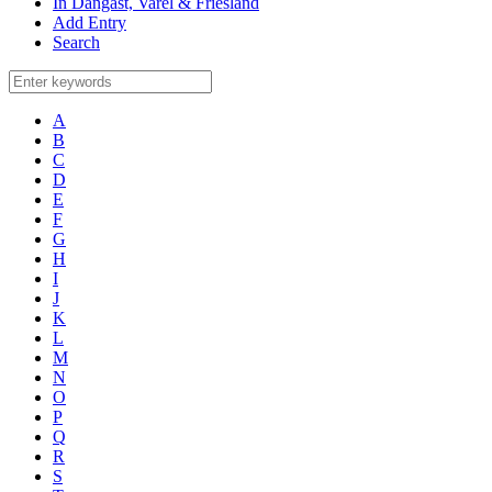
In Dangast, Varel & Friesland
Add Entry
Search
A
B
C
D
E
F
G
H
I
J
K
L
M
N
O
P
Q
R
S