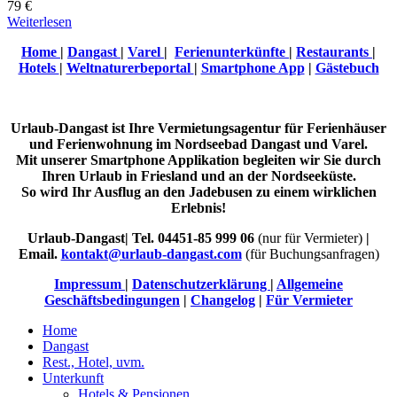
79 €
Weiterlesen
Home
|
Dangast
|
Varel
|
Ferienunterkünfte
|
Restaurants
|
Hotels
|
Weltnaturerbeportal
|
Smartphone App
|
Gästebuch
Urlaub-Dangast ist Ihre Vermietungsagentur für Ferienhäuser
und Ferienwohnung im Nordseebad Dangast und Varel.
Mit unserer Smartphone Applikation begleiten wir Sie durch
Ihren Urlaub in Friesland und an der Nordseeküste.
So wird Ihr Ausflug an den Jadebusen zu einem wirklichen
Erlebnis!
Urlaub-Dangast| Tel. 04451-85 999 06
(nur für Vermieter)
|
Email.
kontakt@urlaub-dangast.com
(für Buchungsanfragen)
Impressum
|
Datenschutzerklärung
|
Allgemeine
Geschäftsbedingungen
|
Changelog
|
Für Vermieter
Home
Dangast
Rest., Hotel, uvm.
Unterkunft
Hotels & Pensionen