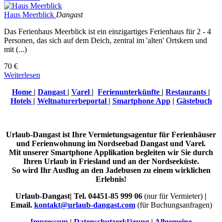
Haus Meerblick
Dangast
Das Ferienhaus Meerblick ist ein einzigartiges Ferienhaus für 2 - 4
Personen, das sich auf dem Deich, zentral im 'alten' Ortskern und
mit (...)
70 €
Weiterlesen
Home
|
Dangast
|
Varel
|
Ferienunterkünfte
|
Restaurants
|
Hotels
|
Weltnaturerbeportal
|
Smartphone App
|
Gästebuch
Urlaub-Dangast ist Ihre Vermietungsagentur für Ferienhäuser
und Ferienwohnung im Nordseebad Dangast und Varel.
Mit unserer Smartphone Applikation begleiten wir Sie durch
Ihren Urlaub in Friesland und an der Nordseeküste.
So wird Ihr Ausflug an den Jadebusen zu einem wirklichen
Erlebnis!
Urlaub-Dangast| Tel. 04451-85 999 06
(nur für Vermieter)
|
Email.
kontakt@urlaub-dangast.com
(für Buchungsanfragen)
Impressum
|
Datenschutzerklärung
|
Allgemeine