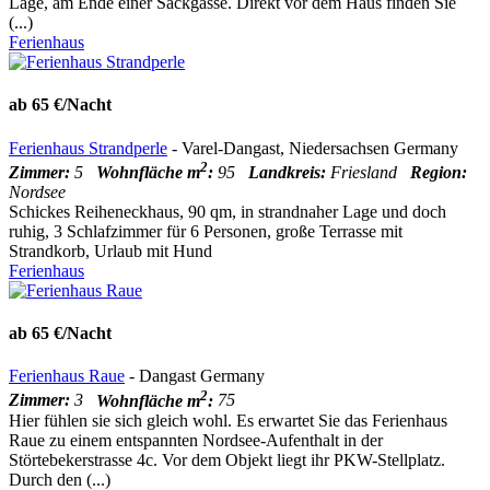
Lage, am Ende einer Sackgasse. Direkt vor dem Haus finden Sie
(...)
Ferienhaus
ab 65 €/Nacht
Ferienhaus Strandperle
- Varel-Dangast, Niedersachsen Germany
2
Zimmer:
5
Wohnfläche m
:
95
Landkreis:
Friesland
Region:
Nordsee
Schickes Reiheneckhaus, 90 qm, in strandnaher Lage und doch
ruhig, 3 Schlafzimmer für 6 Personen, große Terrasse mit
Strandkorb, Urlaub mit Hund
Ferienhaus
ab 65 €/Nacht
Ferienhaus Raue
- Dangast Germany
2
Zimmer:
3
Wohnfläche m
:
75
Hier fühlen sie sich gleich wohl. Es erwartet Sie das Ferienhaus
Raue zu einem entspannten Nordsee-Aufenthalt in der
Störtebekerstrasse 4c. Vor dem Objekt liegt ihr PKW-Stellplatz.
Durch den (...)