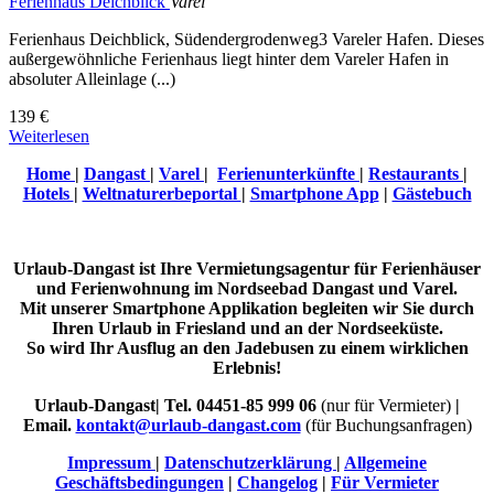
Ferienhaus Deichblick
Varel
Ferienhaus Deichblick, Südendergrodenweg3 Vareler Hafen. Dieses
außergewöhnliche Ferienhaus liegt hinter dem Vareler Hafen in
absoluter Alleinlage (...)
139 €
Weiterlesen
Home
|
Dangast
|
Varel
|
Ferienunterkünfte
|
Restaurants
|
Hotels
|
Weltnaturerbeportal
|
Smartphone App
|
Gästebuch
Urlaub-Dangast ist Ihre Vermietungsagentur für Ferienhäuser
und Ferienwohnung im Nordseebad Dangast und Varel.
Mit unserer Smartphone Applikation begleiten wir Sie durch
Ihren Urlaub in Friesland und an der Nordseeküste.
So wird Ihr Ausflug an den Jadebusen zu einem wirklichen
Erlebnis!
Urlaub-Dangast| Tel. 04451-85 999 06
(nur für Vermieter)
|
Email.
kontakt@urlaub-dangast.com
(für Buchungsanfragen)
Impressum
|
Datenschutzerklärung
|
Allgemeine
Geschäftsbedingungen
|
Changelog
|
Für Vermieter