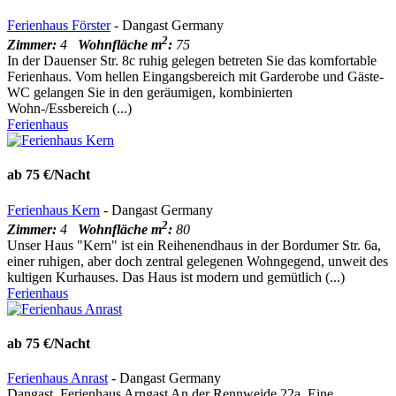
Ferienhaus Förster
- Dangast Germany
2
Zimmer:
4
Wohnfläche m
:
75
In der Dauenser Str. 8c ruhig gelegen betreten Sie das komfortable
Ferienhaus. Vom hellen Eingangsbereich mit Garderobe und Gäste-
WC gelangen Sie in den geräumigen, kombinierten
Wohn-/Essbereich (...)
Ferienhaus
ab 75 €/Nacht
Ferienhaus Kern
- Dangast Germany
2
Zimmer:
4
Wohnfläche m
:
80
Unser Haus "Kern" ist ein Reihenendhaus in der Bordumer Str. 6a,
einer ruhigen, aber doch zentral gelegenen Wohngegend, unweit des
kultigen Kurhauses. Das Haus ist modern und gemütlich (...)
Ferienhaus
ab 75 €/Nacht
Ferienhaus Anrast
- Dangast Germany
Dangast, Ferienhaus Arngast An der Rennweide 22a. Eine