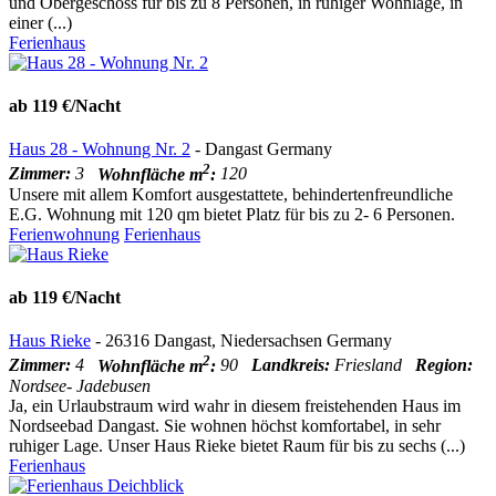
und Obergeschoss für bis zu 8 Personen, in ruhiger Wohnlage, in
einer (...)
Ferienhaus
ab 119 €/Nacht
Haus 28 - Wohnung Nr. 2
- Dangast Germany
2
Zimmer:
3
Wohnfläche m
:
120
Unsere mit allem Komfort ausgestattete, behindertenfreundliche
E.G. Wohnung mit 120 qm bietet Platz für bis zu 2- 6 Personen.
Ferienwohnung
Ferienhaus
ab 119 €/Nacht
Haus Rieke
- 26316 Dangast, Niedersachsen Germany
2
Zimmer:
4
Wohnfläche m
:
90
Landkreis:
Friesland
Region:
Nordsee- Jadebusen
Ja, ein Urlaubstraum wird wahr in diesem freistehenden Haus im
Nordseebad Dangast. Sie wohnen höchst komfortabel, in sehr
ruhiger Lage. Unser Haus Rieke bietet Raum für bis zu sechs (...)
Ferienhaus